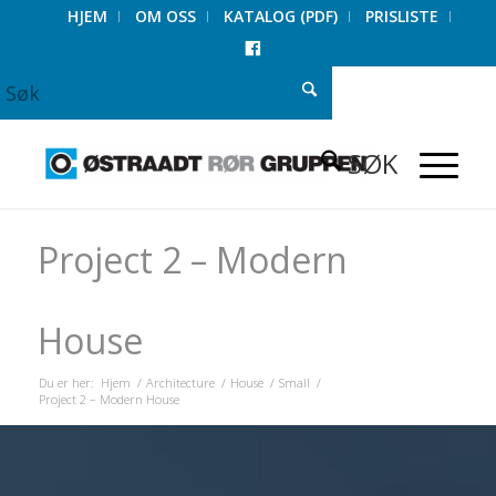
HJEM
OM OSS
KATALOG (PDF)
PRISLISTE
FACEBOOK
Project 2 – Modern
House
Du er her:
Hjem
/
Architecture
/
House
/
Small
/
Project 2 – Modern House