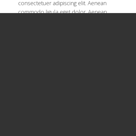
consectetuer adipiscing elit. Aenean
commodo ligula eget dolor. Aenean
massa. Cum sociis natoque penatibus et
magnis dis parturient montes, nascetur
ridiculus mus. Donec quam felis,
ultricies nec, pellentesque eu, pretium
quis, sem. Nulla consequat massa quis
enim.
&
Light
Shadow
Donec quam felis, ultricies nec,