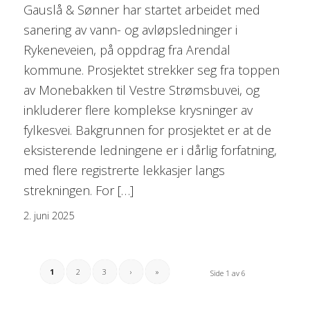
Gauslå & Sønner har startet arbeidet med
sanering av vann- og avløpsledninger i
Rykeneveien, på oppdrag fra Arendal
kommune. Prosjektet strekker seg fra toppen
av Monebakken til Vestre Strømsbuvei, og
inkluderer flere komplekse krysninger av
fylkesvei. Bakgrunnen for prosjektet er at de
eksisterende ledningene er i dårlig forfatning,
med flere registrerte lekkasjer langs
strekningen. For […]
2. juni 2025
1
2
3
›
»
Side 1 av 6