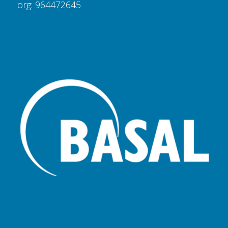
org: 964472645