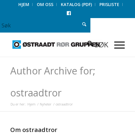
HJEM
OM OSS
KATALOG (PDF)
PRISLISTE
FACEBOOK
Author Archive for;
ostraadtror
Du er her:
Hjem
/
Nyheter
/
ostraadtror
Om
ostraadtror