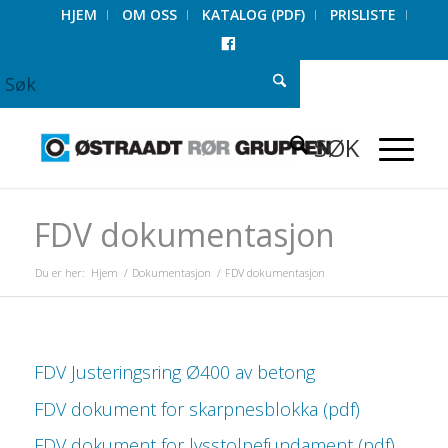
HJEM
OM OSS
KATALOG (PDF)
PRISLISTE
FACEBOOK
FDV dokumentasjon
Du er her:
Hjem
/
Dokumentasjon
/
FDV dokumentasjon
FDV Justeringsring Ø400 av betong
FDV dokument for skarpnesblokka (pdf)
FDV dokument for lysstolpefundament (pdf)