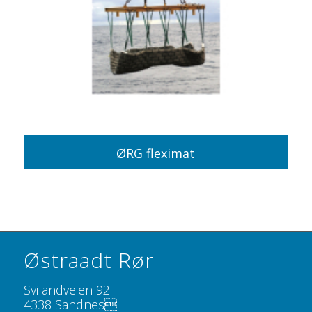
ØRG fleximat
Østraadt Rør
Svilandveien 92
4338 Sandnes