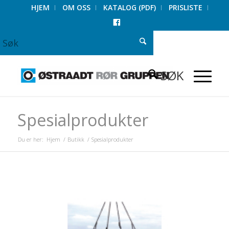
HJEM
OM OSS
KATALOG (PDF)
PRISLISTE
FACEBOOK
Spesialprodukter
Du er her:
Hjem
/
Butikk
/
Spesialprodukter