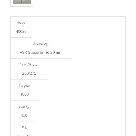
40030
ASR Slisserenne 30mm
200/275
1000
450
6 250,-