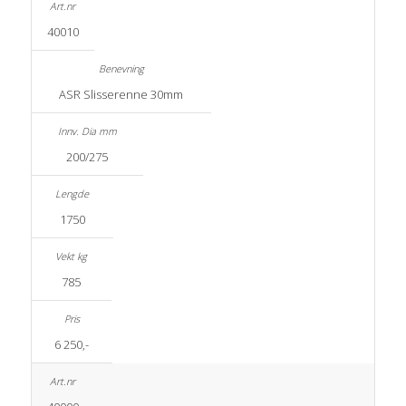
40010
ASR Slisserenne 30mm
200/275
1750
785
6 250,-