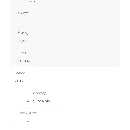
200/275
–
120
18 700,-
40170
ASR Endelokk
–