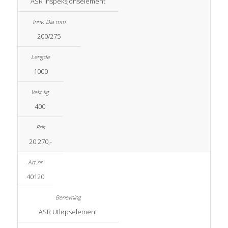
ASR Inspeksjonselement
200/275
1000
400
20 270,-
40120
ASR Utløpselement