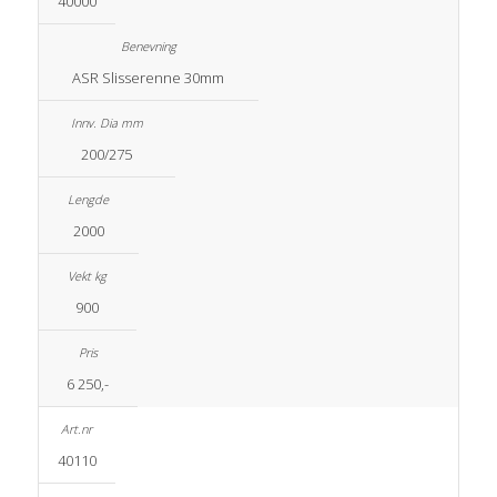
40000
ASR Slisserenne 30mm
200/275
2000
900
6 250,-
40110