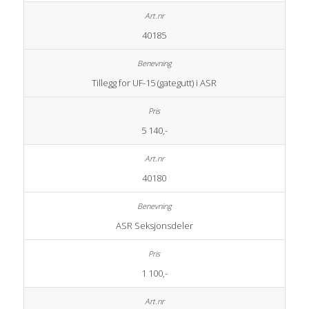
40185
Tillegg for UF-15 (gategutt) i ASR
5 140,-
40180
ASR Seksjonsdeler
1 100,-