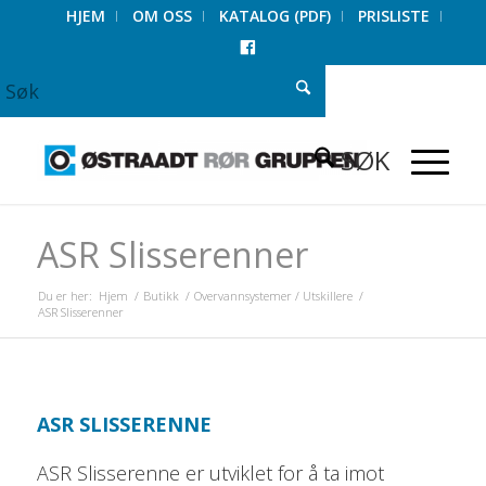
HJEM
OM OSS
KATALOG (PDF)
PRISLISTE
FACEBOOK
ASR Slisserenner
Du er her:
Hjem
/
Butikk
/
Overvannsystemer / Utskillere
/
ASR Slisserenner
ASR SLISSERENNE
ASR Slisserenne er utviklet for å ta imot