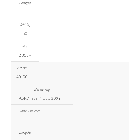
–
50
2 350,-
40190
ASR / Fava Propp 300mm
–