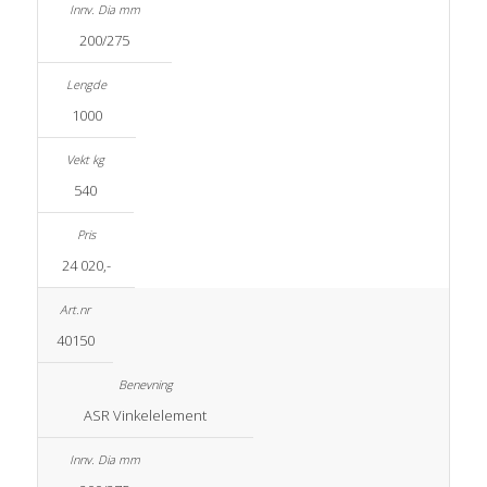
200/275
1000
540
24 020,-
40150
ASR Vinkelelement