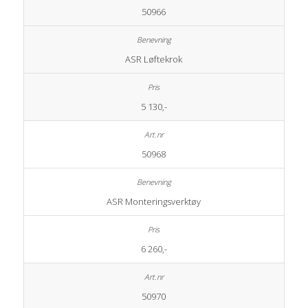
50966
ASR Løftekrok
5 130,-
50968
ASR Monteringsverktøy
6 260,-
50970