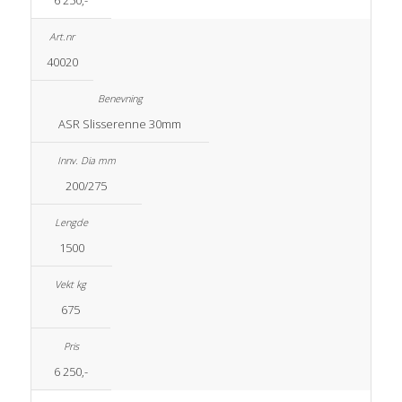
40020
ASR Slisserenne 30mm
200/275
1500
675
6 250,-