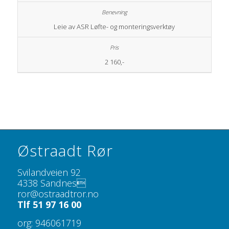
Leie av ASR Løfte- og monteringsverktøy
2 160,-
Østraadt Rør
Svilandveien 92
4338 Sandnes
ror@ostraadtror.no
Tlf 51 97 16 00
org: 946061719